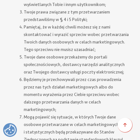
wyświetlanych Tobie i innym użytkownikom;
Twoje prawa związane z tym przetwarzaniem
przedstawiliśmy w
§ 4 i 5 Polityki
;
Pamiętaj, że w każdej chwili możesz się z nami
skontaktować i wyrazić sprzeciw wobec przetwarzania
Twoich danych osobowych w celach marketingowych.
Tego sprzeciwu nie musisz uzasadniać;
Twoje dane osobowe przekażemy do portali
społecznościowych, dostawcy narzędzi analitycznych
Instalator
oraz Twojego dostawcy usługi poczty elektronicznej;
Będziemy je przechowywali przez czas prowadzenia
Serwisant
przez nas tych działań marketingowych albo do
momentu wyrażenia przez Ciebie sprzeciwu wobec
dalszego przetwarzania danych w celach
marketingowych;
Mogą pojawić się sytuacje, w których Twoje dane
osobowe przetwarzane w celach marketingowych
Zmień
i statystycznych będą przekazywane do Stanów
preferencje
Zjednoczonych na podstawie standardowych klauzul