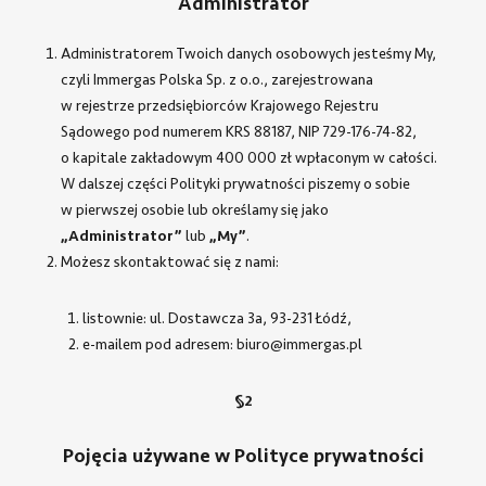
Administrator
Administratorem Twoich danych osobowych jesteśmy My,
czyli Immergas Polska Sp. z o.o., zarejestrowana
w rejestrze przedsiębiorców Krajowego Rejestru
Sądowego pod numerem KRS 88187, NIP 729-176-74-82,
o kapitale zakładowym 400 000 zł wpłaconym w całości.
W dalszej części Polityki prywatności piszemy o sobie
w pierwszej osobie lub określamy się jako
„Administrator”
lub
„My”
.
Możesz skontaktować się z nami:
listownie: ul. Dostawcza 3a, 93-231 Łódź,
e-mailem pod adresem: biuro@immergas.pl
§2
Pojęcia używane w Polityce prywatności