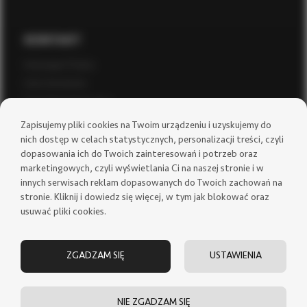
KONTAKT
Immergas Polska
Lista Serwisów
Lista Dystrybutorów
Zapisujemy pliki cookies na Twoim urządzeniu i uzyskujemy do
nich dostęp w celach statystycznych, personalizacji treści, czyli
dopasowania ich do Twoich zainteresowań i potrzeb oraz
BAZA WIEDZY
marketingowych, czyli wyświetlania Ci na naszej stronie i w
Instalator
innych serwisach reklam dopasowanych do Twoich zachowań na
Infolinia
stronie.
Kliknij i dowiedz się więcej, w tym jak blokować oraz
Serwisant
Warto wiedzieć
usuwać pliki cookies.
Do pobrania
ZGADZAM SIĘ
USTAWIENIA
Copyright © 2025 Immergas
Created by
NIE ZGADZAM SIĘ