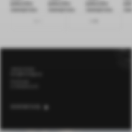
jednostka
jednostka
jednostka
jed
zewnętrzna
zewnętrzna
zewnętrzna
zew
+48
422 124 422
biuro@immergas.pl
93-231 Łódź
ul. Dostawcza 3A
SKONTAKTUJ SIĘ