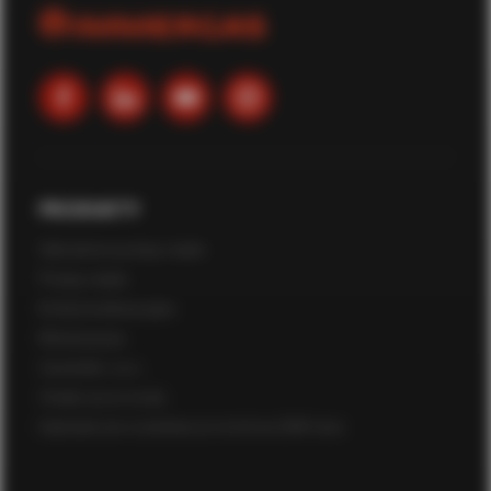
PRODUKTY
Hybrydowe pompy ciepła
Pompy ciepła
Kotły kondensacyjne
Klimatyzacja
Zasobniki c.w.u.
Zmiękczacze wody
Hydrauliczne rozdzielacze strefowe DIM I inne