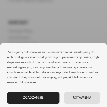
Procedura zgłoszeń sygnalnych
KONTAKT
Immergas Polska
Lista Serwisów
Lista Dystrybutorów
Zapisujemy pliki cookies na Twoim urządzeniu i uzyskujemy do
nich dostęp w celach statystycznych, personalizacji treści, czyli
dopasowania ich do Twoich zainteresowań i potrzeb oraz
BAZA WIEDZY
marketingowych, czyli wyświetlania Ci na naszej stronie i w
Gdzie kupić
innych serwisach reklam dopasowanych do Twoich zachowań na
Infolinia
stronie.
Kliknij i dowiedz się więcej, w tym jak blokować oraz
Zarejestruj / Zaloguj
Warto wiedzieć
usuwać pliki cookies.
Do pobrania
ZGADZAM SIĘ
USTAWIENIA