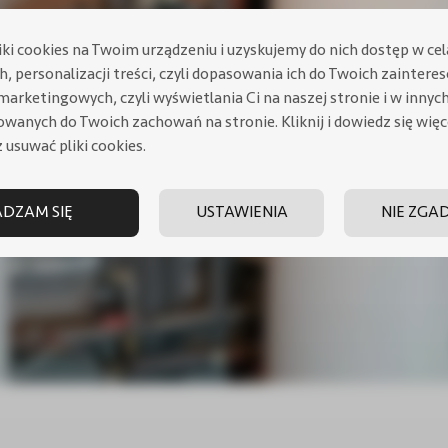
iki cookies na Twoim urządzeniu i uzyskujemy do nich dostęp w ce
, personalizacji treści, czyli dopasowania ich do Twoich zaintere
marketingowych, czyli wyświetlania Ci na naszej stronie i w innyc
owanych do Twoich zachowań na stronie.
Kliknij i dowiedz się wię
 usuwać pliki cookies.
DZAM SIĘ
USTAWIENIA
NIE ZGA