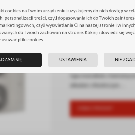
iki cookies na Twoim urządzeniu i uzyskujemy do nich dostęp w ce
, personalizacji treści, czyli dopasowania ich do Twoich zaintere
marketingowych, czyli wyświetlania Ci na naszej stronie i w innyc
owanych do Twoich zachowań na stronie.
Kliknij i dowiedz się wię
 usuwać pliki cookies.
Pompa ciepła MAGIS
DZAM SIĘ
USTAWIENIA
NIE ZGA
Seria Magis M to pompa cie
typu monoblok z hermetycz
układem chłodniczym….
ZOBACZ PRODUKT