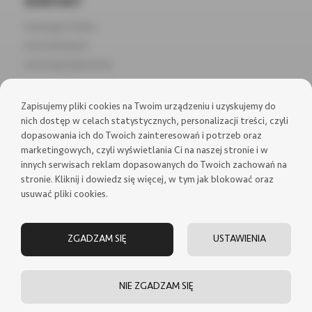
KONTAKT
Immergas Polska
Lista Serwisów
Lista Dystrybutorów
Zapisujemy pliki cookies na Twoim urządzeniu i uzyskujemy do
nich dostęp w celach statystycznych, personalizacji treści, czyli
BAZA WIEDZY
dopasowania ich do Twoich zainteresowań i potrzeb oraz
marketingowych, czyli wyświetlania Ci na naszej stronie i w
Infolinia
Gdzie kupić
innych serwisach reklam dopasowanych do Twoich zachowań na
Warto wiedzieć
stronie.
Kliknij i dowiedz się więcej, w tym jak blokować oraz
Zarejestruj / Zaloguj
Do pobrania
usuwać pliki cookies.
ZGADZAM SIĘ
USTAWIENIA
Copyright © 2023 Immergas
Created by
NIE ZGADZAM SIĘ