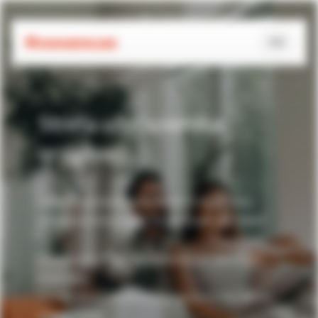
KLIENT INDYWIDUALNY
KLIENT BIZNESOWY
Strefa użytkownika
Klient indywidualny
urządzeń
Start
Nasze produkty
Szukasz ogrzewania do domu? A może masz
Serwis i obsługa posprzedażowa
Hybrydowe pompy ciepła
urządzenie Immergas? Ta strefa jest dla Ciebie!
Blog
Pompy ciepła
Warunki gwarancji
Urządzenia z 5.letnią gwarancją po rejestracji
O firmie
Kotły kondensacyjne
Znajdź serwis
w portalu.
Klimatyzacja
Pompy ciepła | Kotły kondensacyjne | Hybrydowe
Nasze realizacje
Zarejestruj urządzenie/Zaloguj się
O firmie
pompy ciepła