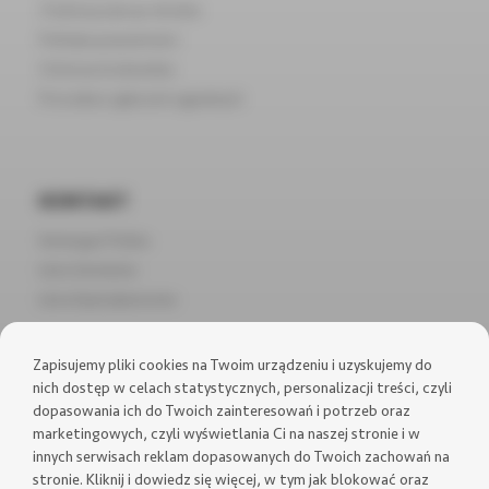
Z kulturą nam po drodze
Polityka prywatności
Ochrona środowiska
Procedura zgłoszeń sygnalnych
KONTAKT
Immergas Polska
Lista Serwisów
Lista Dystrybutorów
Zapisujemy pliki cookies na Twoim urządzeniu i uzyskujemy do
nich dostęp w celach statystycznych, personalizacji treści, czyli
BAZA WIEDZY
dopasowania ich do Twoich zainteresowań i potrzeb oraz
marketingowych, czyli wyświetlania Ci na naszej stronie i w
Infolinia
Gdzie kupić
innych serwisach reklam dopasowanych do Twoich zachowań na
Warto wiedzieć
stronie.
Kliknij i dowiedz się więcej, w tym jak blokować oraz