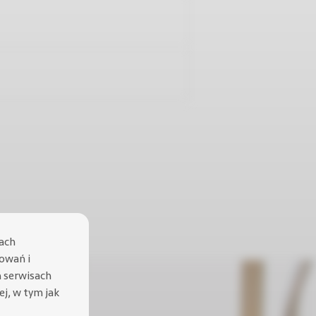
lach
sowań i
h serwisach
cej, w tym jak