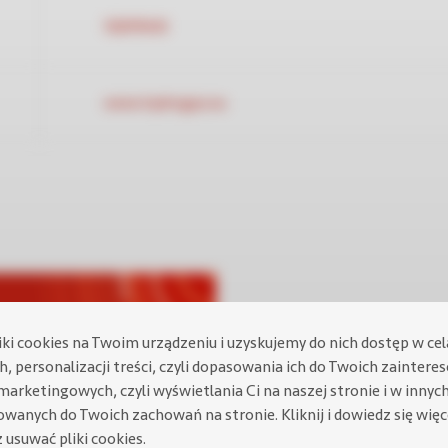
158119610
www.hydrogaz.eu
iki cookies na Twoim urządzeniu i uzyskujemy do nich dostęp w ce
, personalizacji treści, czyli dopasowania ich do Twoich zaintere
marketingowych, czyli wyświetlania Ci na naszej stronie i w innyc
a 3A
owanych do Twoich zachowań na stronie.
Kliknij i dowiedz się wię
 usuwać pliki cookies.