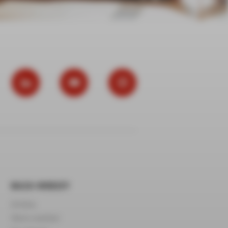
BAZA WIEDZY
Infolinia
Warto wiedzieć