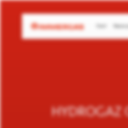
Start
Nasze 
HYDROGAZ G