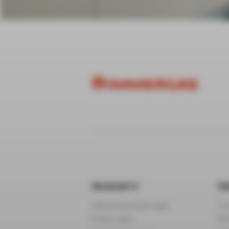
PRODUKTY
FI
Hybrydowe pompy ciepła
O n
Pompy ciepła
Kar