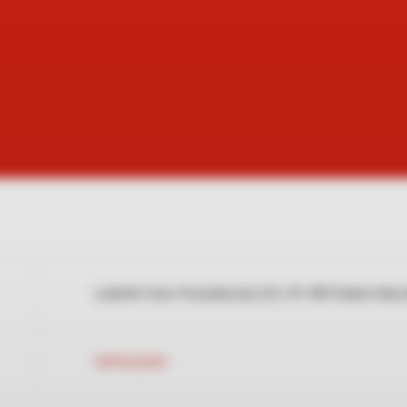
Ludwiki Uzar-Krysiakowej 223, 39-340 Padew Nar
509532509