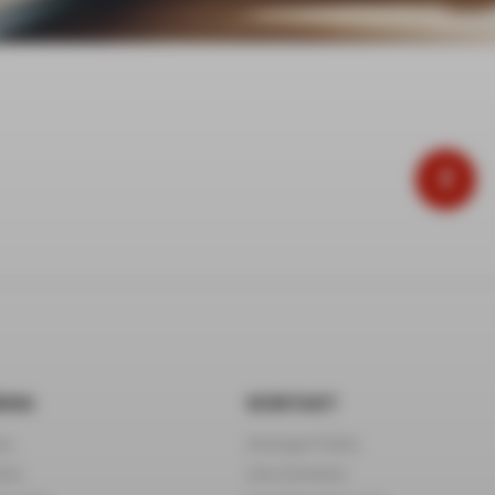
RMA
KONTAKT
as
Immergas Polska
iera
Lista Serwisów