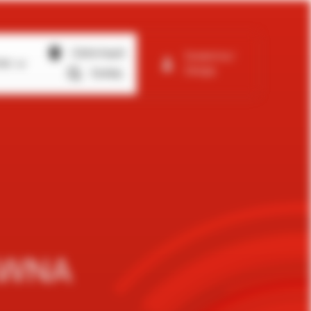
Gdzie kupić
Zarejestruj /
mie
Zaloguj
Szukaj
AWNA