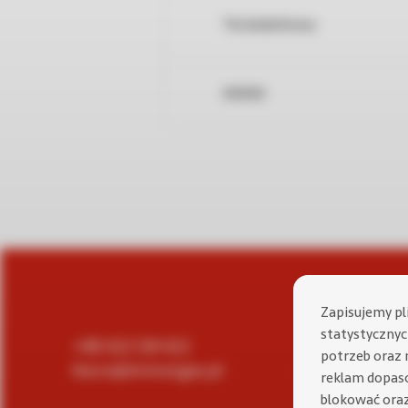
Tel dodatkowy:
WWW:
Zapisujemy pl
statystycznych
+48
422 124 422
93-231 Łódź
potrzeb oraz 
biuro@immergas.pl
ul. Dostawcz
reklam dopas
blokować oraz