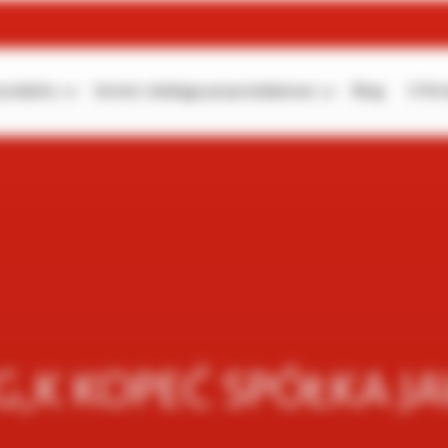
produkty
Serwis i obsługa posprzedażowa
Blog
O fir
,K KOPEĆ SPÓŁKA J