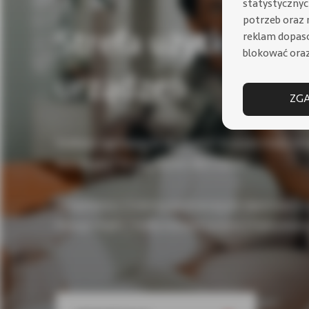
statystycznych
potrzeb oraz 
Strefa użytkowni
reklam dopas
blokować oraz
urządzeń
ZGA
Szukasz ogrzewania do domu? A może masz urz
Immergas? Ta strefa jest dla Ciebie!
Urządzenia z 5.letnią gwarancją po rejestracji w 
Pompy ciepła | Kotły kondensacyjne | Hybrydow