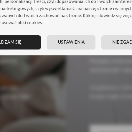
, personalizacji treści, czyli dopasowania ich do Twoich zaintere
marketingowych, czyli wyświetlania Ci na naszej stronie i w innyc
ka
Strefa
owanych do Twoich zachowań na stronie.
Kliknij i dowiedz się wię
 usuwać pliki cookies.
biznes
DZAM SIĘ
USTAWIENIA
NIE ZGA
ądzenie
Pracujesz w hurtow
serwisantem? Spr
portalu.
Urządzenia z 5.letn
e pompy ciepła
Pompy ciepła | Ko