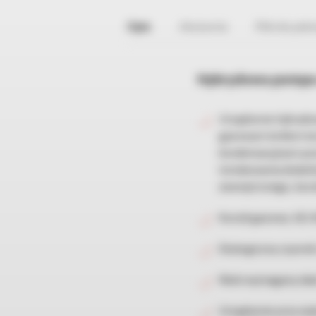
Opis
Akcesoria
Pliki do pob
Hybrydowa pompa 
Urządzenie hybrydo
gazowym kotłem kon
kondensacyjnym poz
instalowania dodatk
zewnętrznego, koci
Kocioł gazowy: 24,1 
Ekologiczny czynnik
Niski wymagany zład
Urządzenie przy wyk