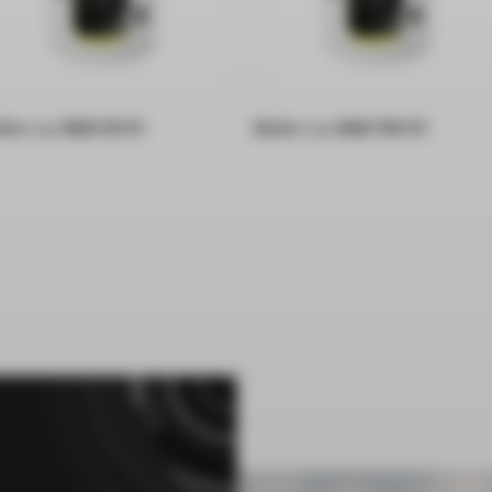
for c.o. NAD 50 V1
Bufor c.o. NAD 100 V1