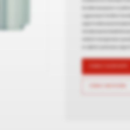
w jednostce zewnętrzn
kondensacyjnym w jedno
z gazowym kotłem kond
zapotrzebowanie budynk
instalowania dodatkowy
niskich temperatur pow
w całości pokrywa zapo
ZOBACZ GDZIE KUPIĆ
ZOBACZ AKCESORIA