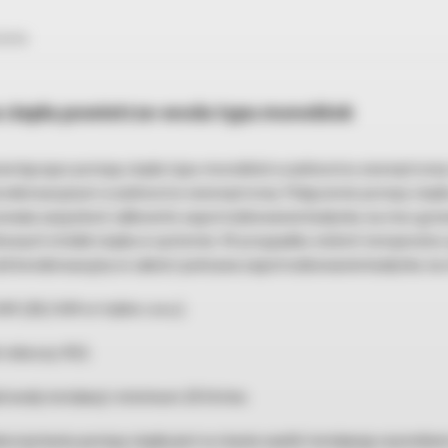
rania
ciepła powietrze-woda typu monoblok
we łączące pompę ciepła typu monoblok w jednostce zewnętrzne
densacyjnym w jednostce wewnętrznej. Połączenie pompy ciep
wala zaspokoić całkowite zapotrzebowanie budynku na moc grze
owych źródeł ciepła w systemie. W przypadku niskich temperatur
oł kondensacyjny w całości pokrywa zapotrzebowanie budynku na
kW (28,3 kW w trybie c.w.u.).
 roboczy: R32.
 wody instalacji: minimum 20 litrów.
orzystaniu pompy ciepła jest w stanie zasilić instalację czynnik