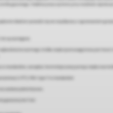
y kotła gazowego. Stabilna praca systemu przy możliwie najniższ
ądzenie idealnie sprawdzi się we współpracy z ogrzewaniem grze
nie są wymagane.
najbardziej korzystnego źródła ciepła (pod uwagę brany jest koszt
w standardzie, zarządza i kontroluje pracę pompy ciepła oraz ko
aniowy (+3°C) i filtr typu Y w standardzie
na zasilana jednofazowo.
a gwarancji do 5 lat.