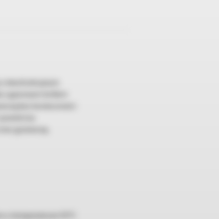
j z dwufunkcyjnym
ła z gazowym kotłem
wczą bez konieczności
 powietrza
 moc grzewczą.
iem o temperaturze 55°C