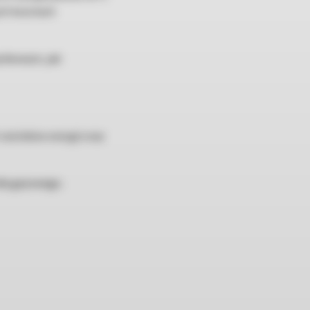
ych kosztach
jnikowym, jak
 nośników energii oraz
tła gazowego.