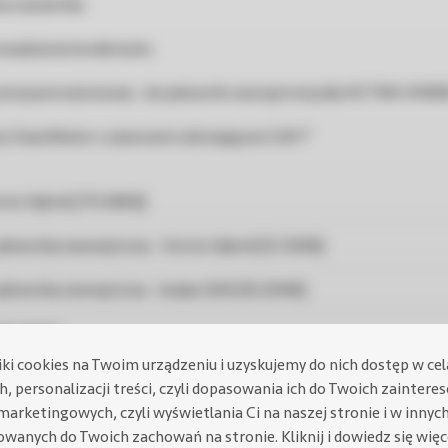
a zasobnika
owadzania kondensatu
antyzamrożeniowej - do jednostki zewnętrznej dla VICTRIX HYBR
ny CleanWater z zaworami odcinającymi GW 1″
trix Hybrid [773.58KB]
 jednostka wewnętrzna - Victrix Hybrid [12.72MB]
- jednostka zewnętrzna - Audax DK4 [10.25MB]
208.39KB]
iki cookies na Twoim urządzeniu i uzyskujemy do nich dostęp w ce
i (Declarations of conformity)_29 [954.17KB]
, personalizacji treści, czyli dopasowania ich do Twoich zaintere
marketingowych, czyli wyświetlania Ci na naszej stronie i w innyc
na_133 [109.57KB]
owanych do Twoich zachowań na stronie.
Kliknij i dowiedz się wię