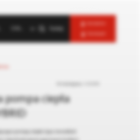
Zaloguj się jako —
Instalator
log
O firmie
Szukaj
Serwisant
uktów
Nr katalogowy:
3.030698
 pompa ciepła
YBRID
ączące pompę ciepła typu monoblok