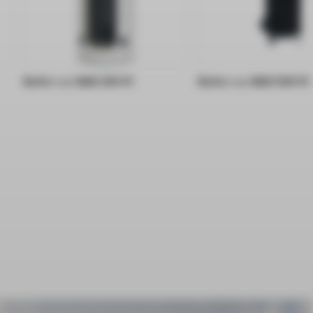
Bufor c.o. NAD 250 V1
Bufor c.o. NAD 500 V1