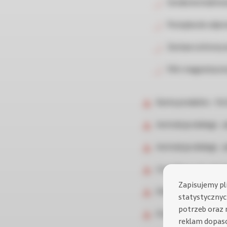
Sonda kontaktow
Pompka do odpr
Zestaw ochrony 
Filtr magnetycz
Karta produktu - Vic
Instrukcja obsługi -
Instrukcja obsługi 
Certyfikaty CE_10 [
Zapisujemy pl
Deklaracje zgodnośc
statystycznych
potrzeb oraz 
Etykieta energetycz
reklam dopas