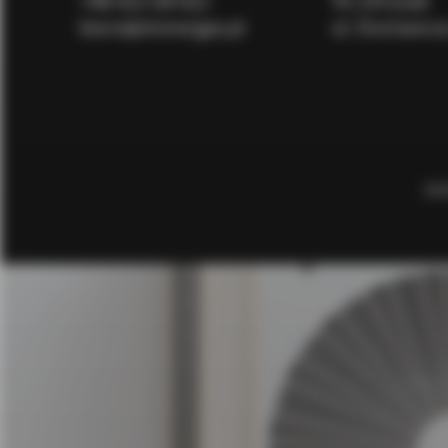
+48
422 124 422
93-231 Łódź
biuro@immergas.pl
ul. Dostawcz
SKO