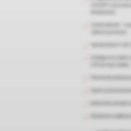
oraz 80°C przy prac
eksploatacji.
Uniwersalność – urz
i płaszczyznowym.
Uprawnienia F-GAZ 
Inteligentny wybór 
COP pompy ciepła).
Sterownik pokojowy 
Zawór przeciwzamarz
Jednostka zewnętrz
Możliwość wydłużeni