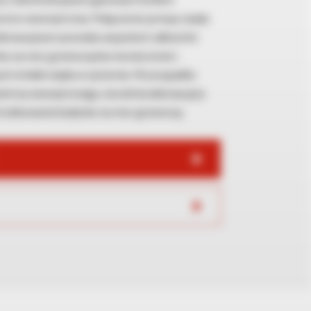
ej z dwufunkcyjnym gazowym kotłem
stce wewnętrznej. Połączenie pompy ciepła
ensacyjnym pozwala zaspokoić całkowite
u na moc grzewczą bez konieczności
ch źródeł ciepła w systemie. W przypadku
ietrza zewnętrznego, kocioł kondensacyjny
trzebowanie budynku na moc grzewczą.