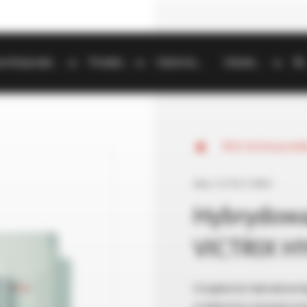
Strefa profesjonalisty
Produkty
Gdzie kupić
Szkolenia
B
Wróć do listy prod
Seria:
VICTRIX HYBRID
Hybrydowa
VICTRIX H
Urządzenie hybrydowe ł