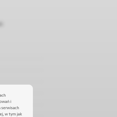
ID
lach
sowań i
h serwisach
cej, w tym jak