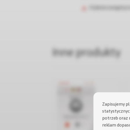
Etykieta energetycz
Inne produkty
Zapisujemy pl
statystycznych
potrzeb oraz 
reklam dopas