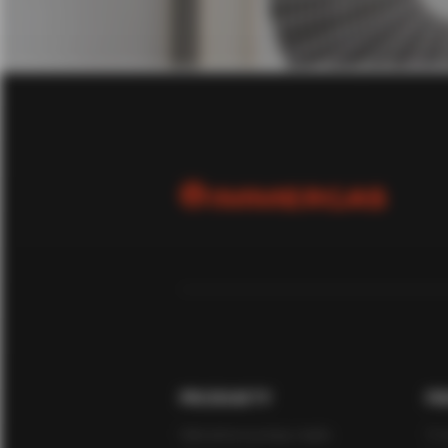
PRODUKTY
FI
Hybrydowe pompy ciepła
O n