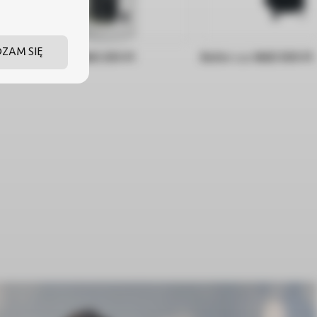
DZAM SIĘ
Bufor c.o. NAD 250 V1
Bufor c.o. NAD 500 V1