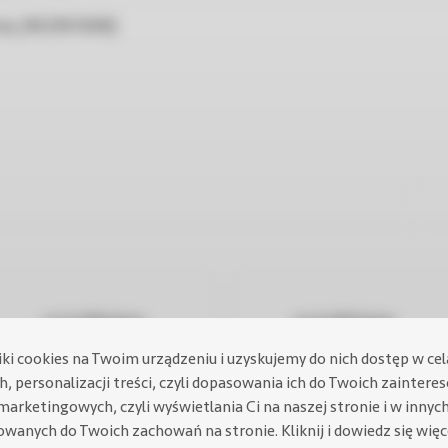
na_100 [94.92KB]
iki cookies na Twoim urządzeniu i uzyskujemy do nich dostęp w ce
, personalizacji treści, czyli dopasowania ich do Twoich zaintere
marketingowych, czyli wyświetlania Ci na naszej stronie i w innyc
owanych do Twoich zachowań na stronie.
Kliknij i dowiedz się wię