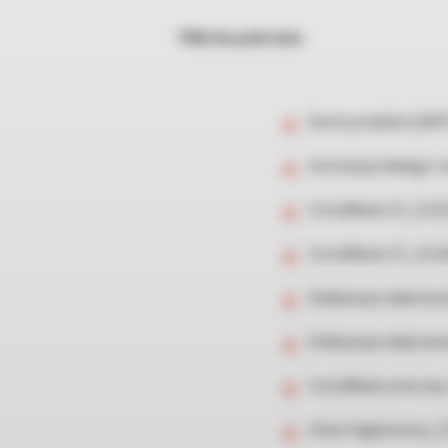
Pliki do pobrania
Karta produktu [409
Instrukcja obsługi i
Certyfikaty CE_23 [
Certyfikaty CE_22 [
Deklaracje właściwo
Deklaracje właściwo
Certyfikaty inne (n
Atest higieniczny_2 