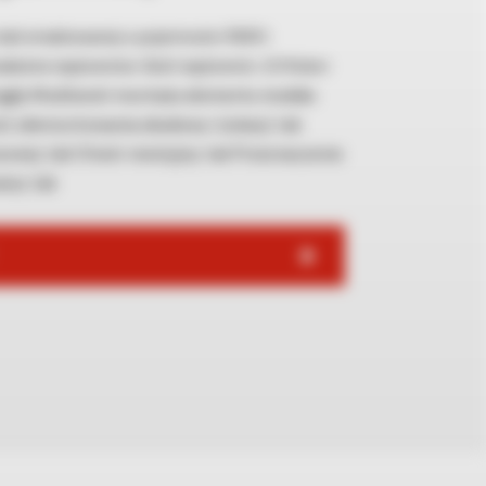
ali emaliowanej o pojemności 1000 l
leżne wężownice. Ilość wężownic: 2.0 Kolor:
krągły Możliwość montażu elementu modułu
ć zdemontowania obudowy i izolacji: tak
wej: tak Otwór rewizyjny: tak Przeznaczenie:
any: tak