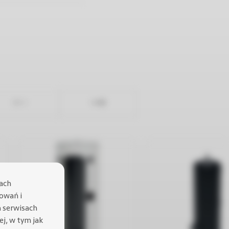
lach
sowań i
h serwisach
cej, w tym jak