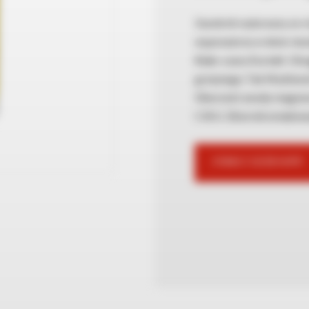
Zasobnik wykonany ze st
wyposażony w dwie nieza
Biało-szary Kształt: O
grzejnego: Tak Możliwoś
Obecność anody magnezo
C.W.U. Zbiornik emaliow
ZOBACZ GDZIE KUPIĆ