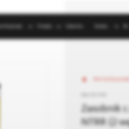
Strefa profesjonalisty
Produkty
Gdzie kupić
Szkolenia
B
Wróć do listy prod
Seria:
OKC NTRR
Zasobnik c
NTRR (2 w