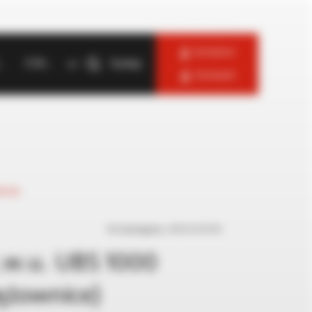
Zaloguj się jako —
Instalator
log
O firmie
Szukaj
Serwisant
uktów
Nr katalogowy:
UBS1000NTRR
.w.u. UBS 1000
ężownice)