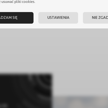
 usuwać pliki cookies.
DZAM SIĘ
USTAWIENIA
NIE ZGA
for c.o. NAD 50 V1
Bufor c.o. NAD 100 V1
a 3A