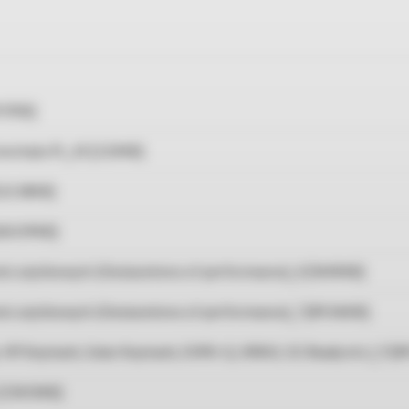
.17KB]
 montażu PL_43 [2.12MB]
523.38KB]
260.09KB]
ści użytkowych (Declarations of performance)_4 [14.41MB]
ści użytkowych (Declarations of performance)_7 [89.06KB]
p. HP Keymark, Solar Keymark, EHPA-Q, WRAS, SG Ready etc.)_9 [8
[724.13KB]