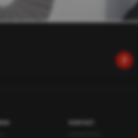
RMA
KONTAKT
as
Immergas Polska