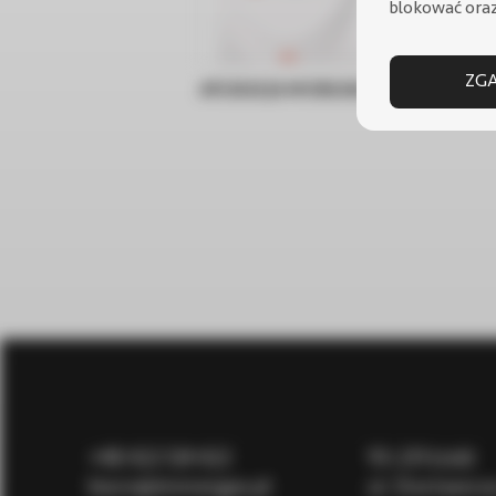
blokować oraz
ZGA
APLIKACJA MOBILNA DOMINUS
Bu
+48
422 124 422
93-231 Łódź
biuro@immergas.pl
ul. Dostawcz