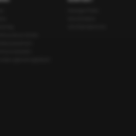
as
Immergas Polska
iera
Lista Serwisów
nsoring
Lista Dystrybutorów
ulturą nam po drodze
ityka prywatności
rona środowiska
cedura zgłoszeń sygnalnych