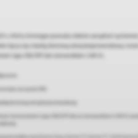
 z oferty Immergas pozwala zdalnie zarządzać systeme
dem łączy się z każdą domową siecią bezprzewodową i mo
tem typu ON/OFF lub sterownikiem CAR V2.
ączenie.
ontażu na szynie DIN.
każdą domową siecią bezprzewodową.
nym termostatem typu ON/OFF lub ze sterownikiem CAR V2 zar
adiowej.
 do kotłów serii Victrix Tera, Victrix TT, Victrix TT 2 ErP, Victrix