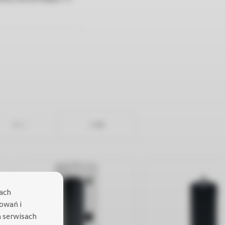
lach
sowań i
h serwisach