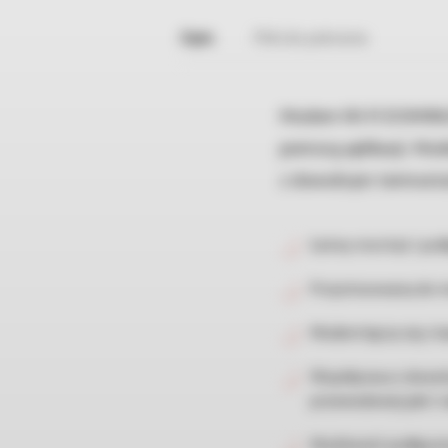
Opis
Pliki do pobrania
Modem Wi-Fi DOMINUS
pomocą aplikacji. Mo
z dowolnym termosta
Łatwy montaż i podł
Przystosowany do m
Modem łączy się z 
Współpraca z dowol
przewodowej jaki i r
Możliwość podłączenia