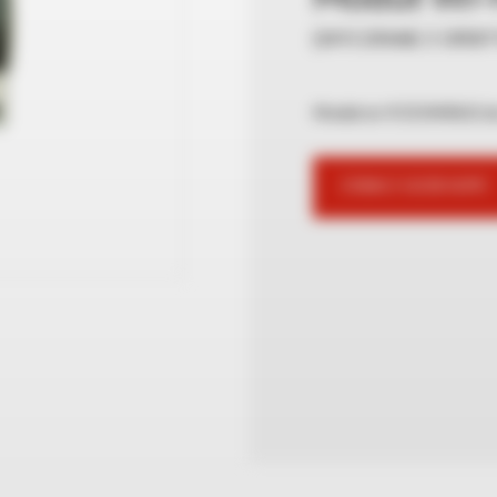
(WYCOFANE Z OFERT
Moduł wi-fi DOMINUS do
ZOBACZ GDZIE KUPIĆ