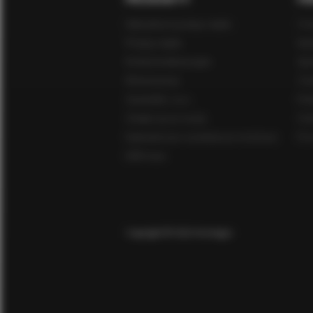
Hybrydowe pompy ciepła
O n
Pompy ciepła
Kar
Kotły kondensacyjne
Spo
Klimatyzacja
Z k
Zasobniki c.w.u.
Pol
Zmiękczacze wody
Och
Hydrauliczne rozdzielacze strefowe
Pro
DIM I inne
Copyright © 2022 Immergas