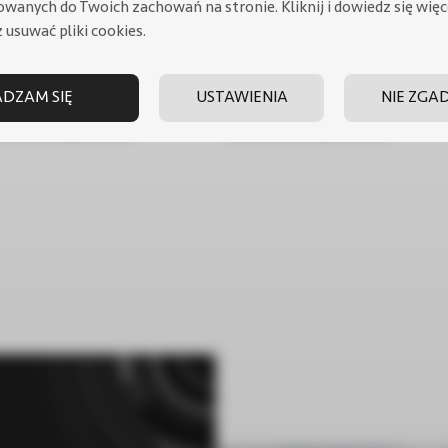
owanych do Twoich zachowań na stronie.
Kliknij i dowiedz się wię
 usuwać pliki cookies.
DZAM SIĘ
USTAWIENIA
NIE ZGA
for c.o. NAD 50 V1
Bufor c.o. NAD 100 V1