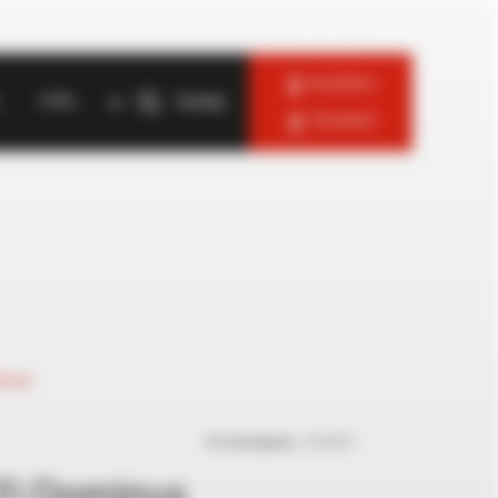
Zaloguj się jako —
Instalator
log
O firmie
Szukaj
Serwisant
uktów
Nr katalogowy:
3.026273
Fi Dominus