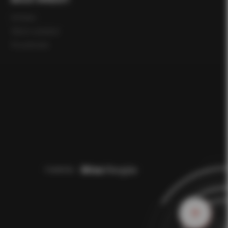
Infolinia
Warto wiedzieć
Do pobrania
Created by