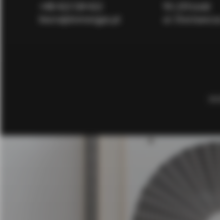
+48
422 124 422
93-231 Łódź
biuro@immergas.pl
ul. Dostawcz
SKO