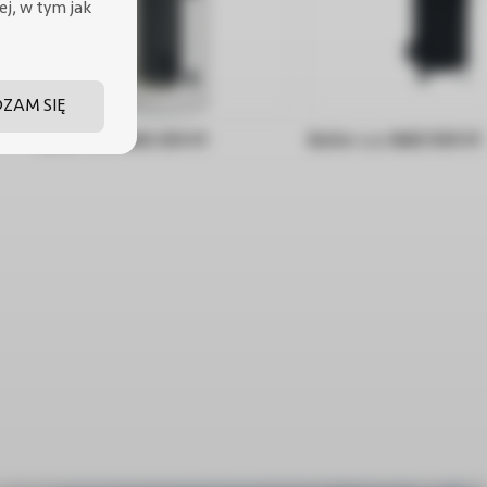
cej, w tym jak
DZAM SIĘ
Bufor c.o. NAD 250 V1
Bufor c.o. NAD 500 V1