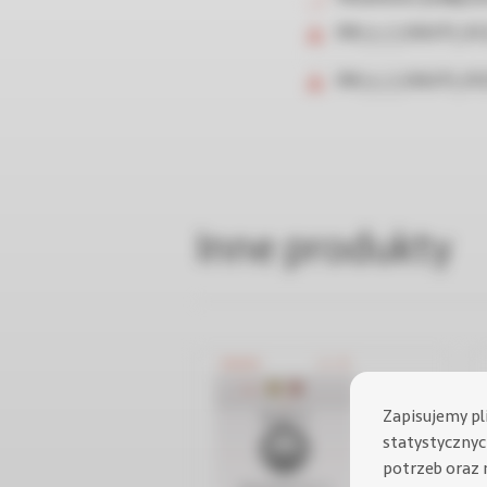
304_k_3_026273_02 
304_k_3_026273_01 
Inne produkty
Zapisujemy pl
statystycznych
potrzeb oraz 