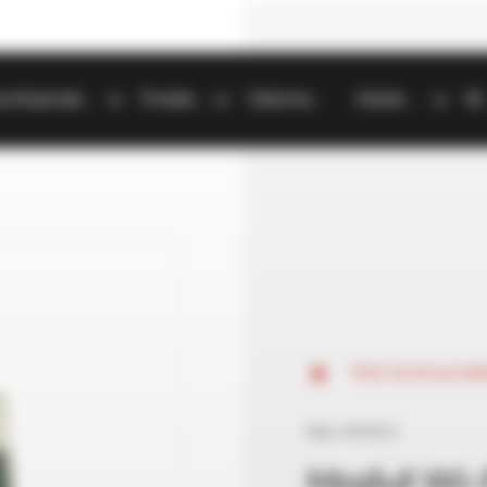
Strefa profesjonalisty
Produkty
Gdzie kupić
Szkolenia
B
Wróć do listy prod
Seria:
DOMINUS
Moduł Wi-