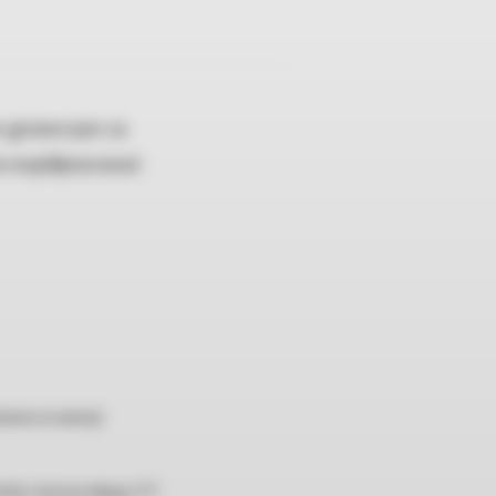
m grzewczym za
że współpracować
ówno w wersji
 EXA, Victrix Maior TT.