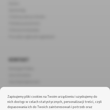
Kariera
Sponsoring
Z kulturą nam po drodze
Polityka prywatności
Ochrona środowiska
Procedura zgłoszeń sygnalnych
KONTAKT
Immergas Polska
Lista Serwisów
Lista Dystrybutorów
Zapisujemy pliki cookies na Twoim urządzeniu i uzyskujemy do
nich dostęp w celach statystycznych, personalizacji treści, czyli
BAZA WIEDZY
dopasowania ich do Twoich zainteresowań i potrzeb oraz