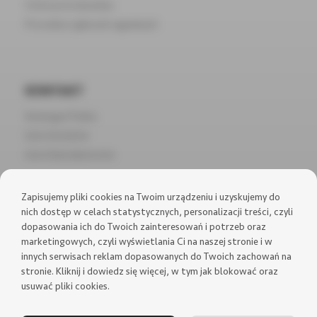
Ochrona środowiska
Procedura zgłoszeń sygnalnych
KONTAKT
Immergas Polska
Lista Serwisów
Lista Dystrybutorów
Zapisujemy pliki cookies na Twoim urządzeniu i uzyskujemy do
nich dostęp w celach statystycznych, personalizacji treści, czyli
BAZA WIEDZY
dopasowania ich do Twoich zainteresowań i potrzeb oraz
marketingowych, czyli wyświetlania Ci na naszej stronie i w
Infolinia
Gdzie kupić
innych serwisach reklam dopasowanych do Twoich zachowań na
Warto wiedzieć
stronie.
Kliknij i dowiedz się więcej, w tym jak blokować oraz
Zarejestruj / Zaloguj
Do pobrania
usuwać pliki cookies.