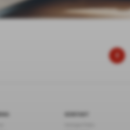
RMA
KONTAKT
as
Immergas Polska