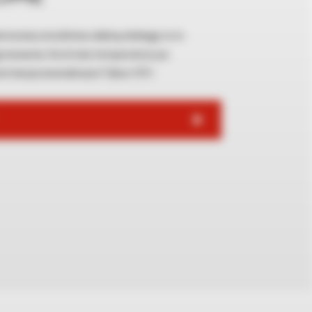
omowej umożliwia zdalną obsługę m.in.
rzewania. Kontrola temperatury po
tem bezprzewodowym Tybox 137+.