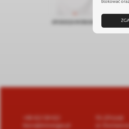
blokować oraz
ZGA
APLIKACJA MOBILNA DOMINUS
Bu
+48
422 124 422
93-231 Łódź
biuro@immergas.pl
ul. Dostawcz