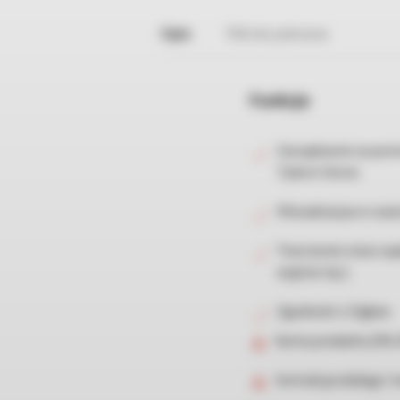
Opis
Pliki do pobrania
Funkcje
Zarządzanie za pom
Tydom Home
Wizualizacja w czas
Tworzenie rutyn za
wyjście itp.)
Zgodność z Zigbee
Karta produktu [96
Instrukcja obsługi i