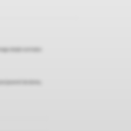
ego dzięki centralce
cia (powrót do domu,