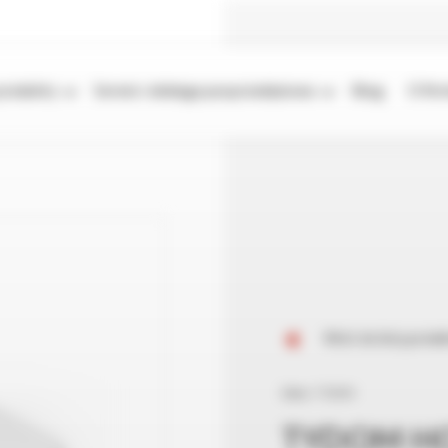
produkty
Serwis i obsługa posprzedażowa
Blog
O fir
Wróć do listy prod
Seria:
TYDOM
TYDOM H