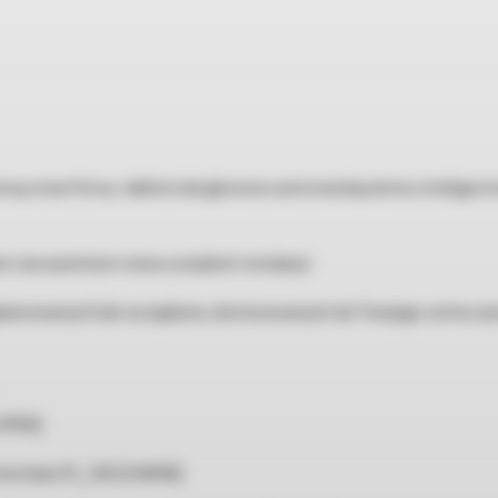
ocą smartfona, tabletu lub głosowo automatyką domu inteligentn
ie rzeczywistym stanu urzadzeń instalacji
planowanych lub na żądanie, dostosowanych do Twojego rytmu ży
.29KB]
 montażu PL_124 [1.04MB]