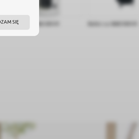
DZAM SIĘ
Bufor c.o. NAD 250 V1
Bufor c.o. NAD 500 V1