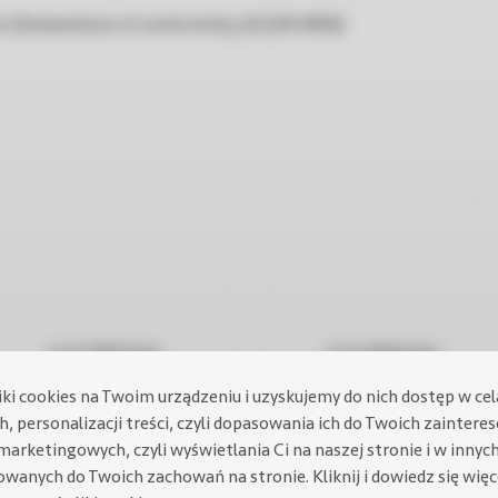
i (Declarations of conformity)_60 [241.34KB]
iki cookies na Twoim urządzeniu i uzyskujemy do nich dostęp w ce
, personalizacji treści, czyli dopasowania ich do Twoich zaintere
marketingowych, czyli wyświetlania Ci na naszej stronie i w innyc
owanych do Twoich zachowań na stronie.
Kliknij i dowiedz się wię