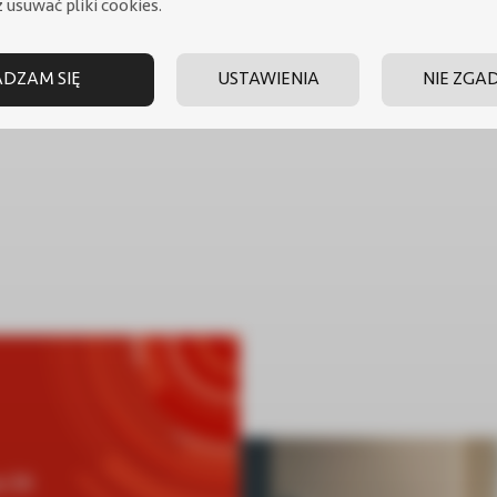
 usuwać pliki cookies.
DZAM SIĘ
USTAWIENIA
NIE ZGA
for c.o. NAD 50 V1
Bufor c.o. NAD 100 V1
a 3A