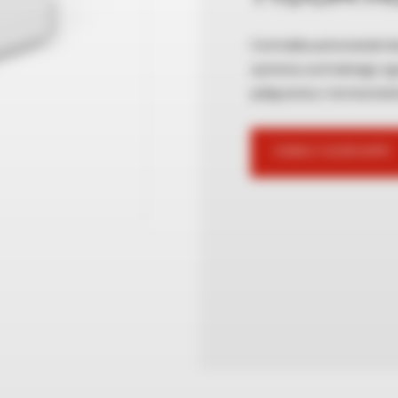
Centralka automatyki d
systemu centralnego og
połączeniu z termosta
ZOBACZ GDZIE KUPIĆ