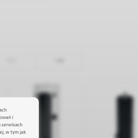
lach
sowań i
h serwisach
cej, w tym jak