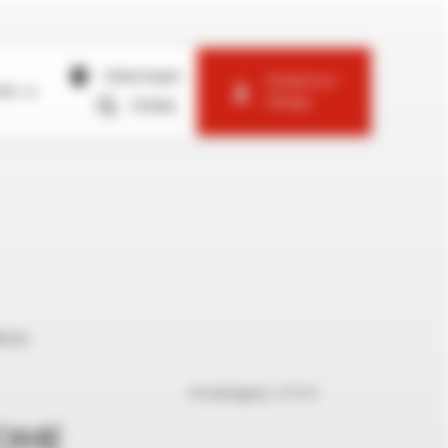
Gdzie kupić
Zarejestruj /
mie
Zaloguj
Szukaj
uktów
Nr katalogowy:
6700116
OME