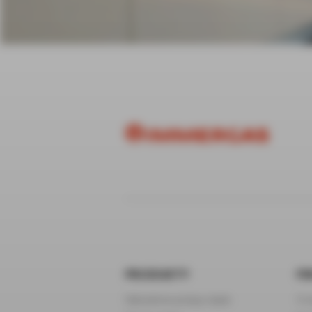
PRODUKTY
FI
Hybrydowe pompy ciepła
O n