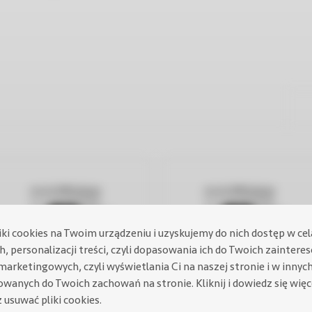
iki cookies na Twoim urządzeniu i uzyskujemy do nich dostęp w ce
, personalizacji treści, czyli dopasowania ich do Twoich zaintere
marketingowych, czyli wyświetlania Ci na naszej stronie i w innyc
owanych do Twoich zachowań na stronie.
Kliknij i dowiedz się wię
 usuwać pliki cookies.