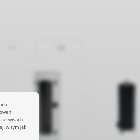
lach
sowań i
h serwisach
cej, w tym jak